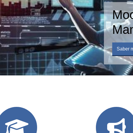
Moodle L
Managem
Saber más