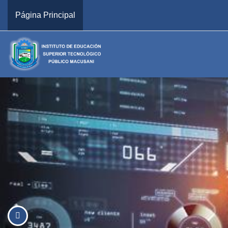
Salta al contenido principal
Página Principal