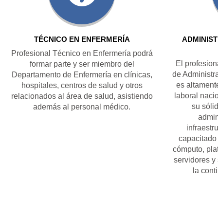
TÉCNICO EN ENFERMERÍA
ADMINIS
Profesional Técnico en Enfermería podrá
El profesio
formar parte y ser miembro del
de Administr
Departamento de Enfermería en clínicas,
es altamen
hospitales, centros de salud y otros
laboral naci
relacionados al área de salud, asistiendo
su sóli
además al personal médico.
admin
infraestr
capacitado 
cómputo, pla
servidores y 
la cont